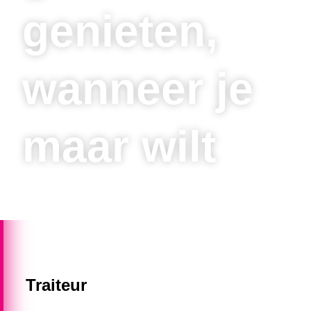
genieten,
wanneer je
maar wilt
Traiteur